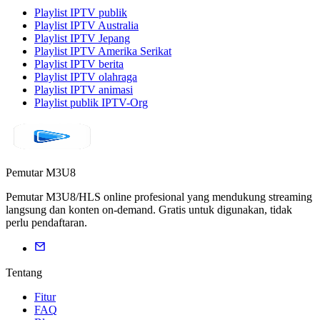
Playlist IPTV publik
Playlist IPTV Australia
Playlist IPTV Jepang
Playlist IPTV Amerika Serikat
Playlist IPTV berita
Playlist IPTV olahraga
Playlist IPTV animasi
Playlist publik IPTV-Org
Pemutar M3U8
Pemutar M3U8/HLS online profesional yang mendukung streaming
langsung dan konten on-demand. Gratis untuk digunakan, tidak
perlu pendaftaran.
Tentang
Fitur
FAQ