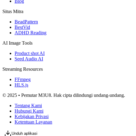
Blog
Situs Mitra
BeadPattern
BestVid
ADHD Reading
AI Image Tools
Product shot AI
Seed Audio AI
Streaming Resources
FFmpeg
HLS.js
© 2025 • Pemutar M3U8. Hak cipta dilindungi undang-undang.
Tentang Kami
Hubungi Kami
Kebijakan Privasi
Ketentuan Layanan
Unduh aplikasi