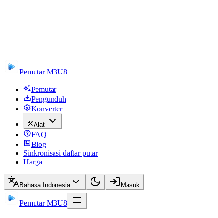
Pemutar M3U8
Pemutar
Pengunduh
Konverter
Alat
FAQ
Blog
Sinkronisasi daftar putar
Harga
Bahasa Indonesia
Masuk
Pemutar M3U8