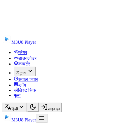
M3U8 Player
प्लेयर
डाउनलोडर
कन्वर्टर
टूल्स
सवाल-जवाब
ब्लॉग
प्लेलिस्ट सिंक
मूल्य
हिन्दी
साइन इन
M3U8 Player