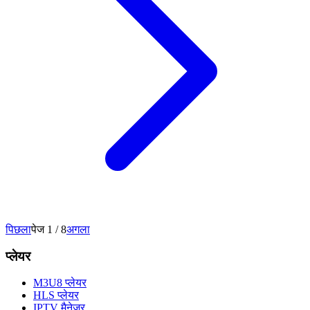
पिछला
पेज 1 / 8
अगला
प्लेयर
M3U8 प्लेयर
HLS प्लेयर
IPTV मैनेजर