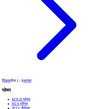
पिछला
पेज 1 / 8
अगला
प्लेयर
M3U8 प्लेयर
HLS प्लेयर
IPTV मैनेजर