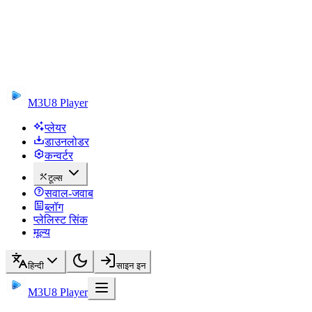
M3U8 Player
प्लेयर
डाउनलोडर
कन्वर्टर
टूल्स
सवाल-जवाब
ब्लॉग
प्लेलिस्ट सिंक
मूल्य
हिन्दी
साइन इन
M3U8 Player