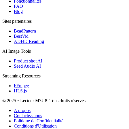
Fonctionnalités
FAQ
Blog
Sites partenaires
BeadPattern
BestVid
ADHD Reading
AI Image Tools
Product shot AI
Seed Audio AI
Streaming Resources
FFmpeg
HLS.js
© 2025 • Lecteur M3U8. Tous droits réservés.
A propos
Contactez-nous
Politique de Confidentialité
Conditions d'Utilisation