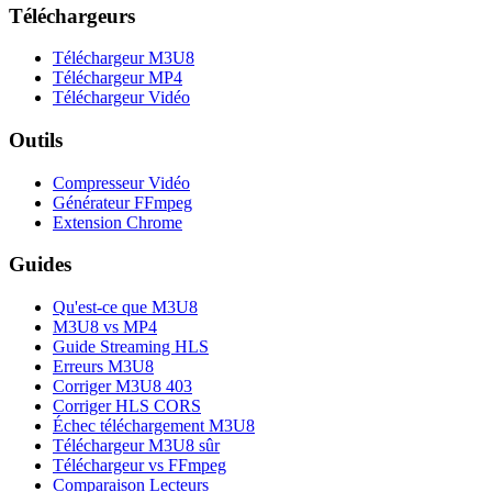
Téléchargeurs
Téléchargeur M3U8
Téléchargeur MP4
Téléchargeur Vidéo
Outils
Compresseur Vidéo
Générateur FFmpeg
Extension Chrome
Guides
Qu'est-ce que M3U8
M3U8 vs MP4
Guide Streaming HLS
Erreurs M3U8
Corriger M3U8 403
Corriger HLS CORS
Échec téléchargement M3U8
Téléchargeur M3U8 sûr
Téléchargeur vs FFmpeg
Comparaison Lecteurs