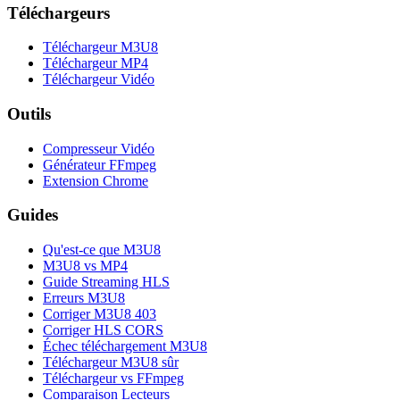
Téléchargeurs
Téléchargeur M3U8
Téléchargeur MP4
Téléchargeur Vidéo
Outils
Compresseur Vidéo
Générateur FFmpeg
Extension Chrome
Guides
Qu'est-ce que M3U8
M3U8 vs MP4
Guide Streaming HLS
Erreurs M3U8
Corriger M3U8 403
Corriger HLS CORS
Échec téléchargement M3U8
Téléchargeur M3U8 sûr
Téléchargeur vs FFmpeg
Comparaison Lecteurs