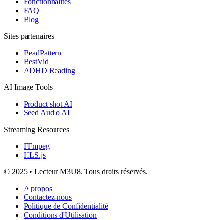
Fonctionnalités
FAQ
Blog
Sites partenaires
BeadPattern
BestVid
ADHD Reading
AI Image Tools
Product shot AI
Seed Audio AI
Streaming Resources
FFmpeg
HLS.js
© 2025 • Lecteur M3U8. Tous droits réservés.
A propos
Contactez-nous
Politique de Confidentialité
Conditions d'Utilisation