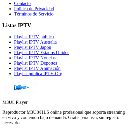
Contacto
Política de Privacidad
Términos de Servicio
Listas IPTV
Playlist IPTV pública
Playlist IPTV Australia
Playlist IPTV Japón
Playlist IPTV Estados Unidos
Playlist IPTV Noticias
Playlist IPTV Deportes
Playlist IPTV Animación
Playlist pública IPTV-Org
M3U8 Player
Reproductor M3U8/HLS online profesional que soporta streaming
en vivo y contenido bajo demanda. Gratis para usar, sin registro
necesario.