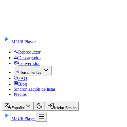
M3U8 Player
Reproductor
Descargador
Convertidor
Herramientas
FAQ
Blog
Sincronización de listas
Precios
Español
Iniciar Sesión
M3U8 Player