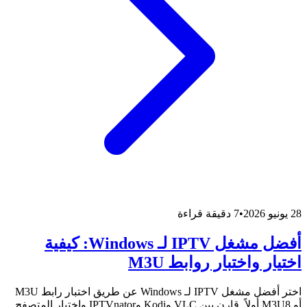
28 يونيو 2026
•
7 دقيقة قراءة
أفضل مشغل IPTV لـ Windows: كيفية
اختيار واختبار روابط M3U
اختر أفضل مشغل IPTV لـ Windows عن طريق اختبار رابط M3U
أو M3U8 أولاً. قارن بين VLC وKodi وIPTVnator واختبار المتصفح