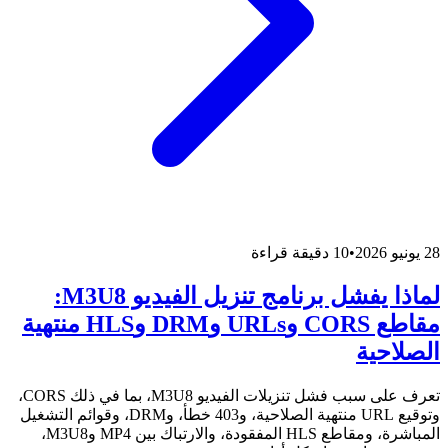
28 يونيو 2026
•
10 دقيقة قراءة
لماذا يفشل برنامج تنزيل الفيديو M3U8:
مقاطع CORS وURLs وDRM وHLS منتهية
الصلاحية
تعرف على سبب فشل تنزيلات الفيديو M3U8، بما في ذلك CORS،
وتوقيع URL منتهية الصلاحية، و403 خطأ، وDRM، وقوائم التشغيل
المباشرة، ومقاطع HLS المفقودة، والارتباك بين MP4 وM3U8،