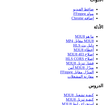
ضاغط الفيديو
مولد FFmpeg
إضافة Chrome
الأدلة
ما هو M3U8
M3U8 مقابل MP4
دليل بث HLS
أخطاء M3U8
إصلاح M3U8 403
إصلاح HLS CORS
فشل تنزيل M3U8
منزّل M3U8 آمن
المنزّل مقابل FFmpeg
مقارنة المشغلات
الدروس
كيفية تشغيل M3U8
كيفية تنزيل M3U8
استخراج رابط M3U8