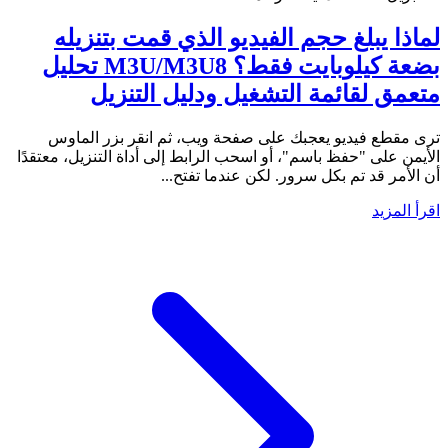
لماذا يبلغ حجم الفيديو الذي قمت بتنزيله
بضعة كيلوبايت فقط؟ M3U/M3U8 تحليل
متعمق لقائمة التشغيل ودليل التنزيل
ترى مقطع فيديو يعجبك على صفحة ويب، ثم انقر بزر الماوس
الأيمن على "حفظ باسم"، أو اسحب الرابط إلى أداة التنزيل، معتقدًا
أن الأمر قد تم بكل سرور. لكن عندما تفتح...
اقرأ المزيد