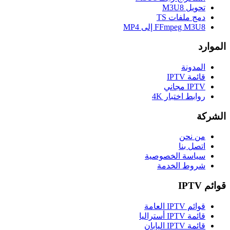
تحويل M3U8
دمج ملفات TS
FFmpeg M3U8 إلى MP4
الموارد
المدونة
قائمة IPTV
IPTV مجاني
روابط اختبار 4K
الشركة
من نحن
اتصل بنا
سياسة الخصوصية
شروط الخدمة
قوائم IPTV
قوائم IPTV العامة
قائمة IPTV أستراليا
قائمة IPTV اليابان