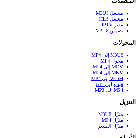
المشغلات
مشغل M3U8
مشغل HLS
مدير IPTV
تضمين M3U8
المحولات
M3U8 إلى MP4
محول MP4
MOV إلى MP4
MKV إلى MP4
WebM إلى MP4
فيديو إلى GIF
MP4 إلى MP3
التنزيل
منزّل M3U8
منزّل MP4
منزّل الفيديو
الأدوات