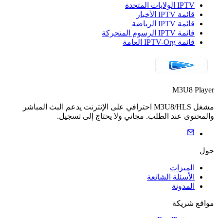
IPTV الولايات المتحدة
قائمة IPTV الأخبار
قائمة IPTV الرياضة
قائمة IPTV الرسوم المتحركة
قائمة IPTV-Org العامة
M3U8 Player
مشغل M3U8/HLS احترافي على الإنترنت يدعم البث المباشر
والمحتوى عند الطلب. مجاني ولا يحتاج إلى تسجيل.
حول
الميزات
الأسئلة الشائعة
المدونة
مواقع شريكة