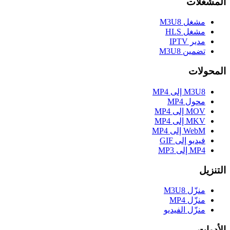
المشغلات
مشغل M3U8
مشغل HLS
مدير IPTV
تضمين M3U8
المحولات
M3U8 إلى MP4
محول MP4
MOV إلى MP4
MKV إلى MP4
WebM إلى MP4
فيديو إلى GIF
MP4 إلى MP3
التنزيل
منزّل M3U8
منزّل MP4
منزّل الفيديو
الأدوات