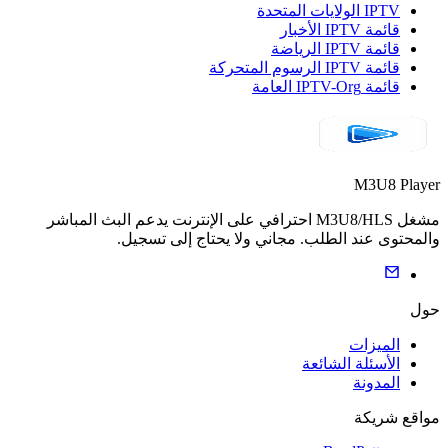
IPTV الولايات المتحدة
قائمة IPTV الأخبار
قائمة IPTV الرياضة
قائمة IPTV الرسوم المتحركة
قائمة IPTV-Org العامة
M3U8 Player
مشغل M3U8/HLS احترافي على الإنترنت يدعم البث المباشر
والمحتوى عند الطلب. مجاني ولا يحتاج إلى تسجيل.
حول
الميزات
الأسئلة الشائعة
المدونة
مواقع شريكة