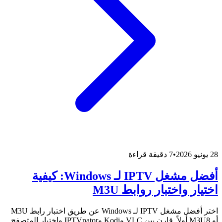
28 يونيو 2026
•
7 دقيقة قراءة
أفضل مشغل IPTV لـ Windows: كيفية
اختيار واختبار روابط M3U
اختر أفضل مشغل IPTV لـ Windows عن طريق اختبار رابط M3U
أو M3U8 أولاً. قارن بين VLC وKodi وIPTVnator واختبار المتصفح