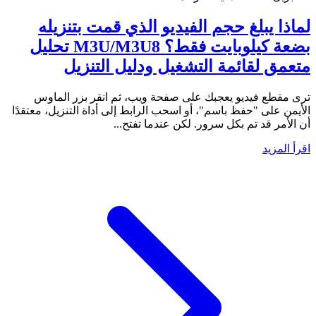
لماذا يبلغ حجم الفيديو الذي قمت بتنزيله
بضعة كيلوبايت فقط؟ M3U/M3U8 تحليل
متعمق لقائمة التشغيل ودليل التنزيل
ترى مقطع فيديو يعجبك على صفحة ويب، ثم انقر بزر الماوس
الأيمن على "حفظ باسم"، أو اسحب الرابط إلى أداة التنزيل، معتقدًا
أن الأمر قد تم بكل سرور. لكن عندما تفتح...
اقرأ المزيد