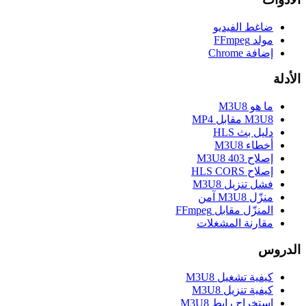
ضاغط الفيديو
مولد FFmpeg
إضافة Chrome
الأدلة
ما هو M3U8
M3U8 مقابل MP4
دليل بث HLS
أخطاء M3U8
إصلاح M3U8 403
إصلاح HLS CORS
فشل تنزيل M3U8
منزّل M3U8 آمن
المنزّل مقابل FFmpeg
مقارنة المشغلات
الدروس
كيفية تشغيل M3U8
كيفية تنزيل M3U8
استخراج رابط M3U8