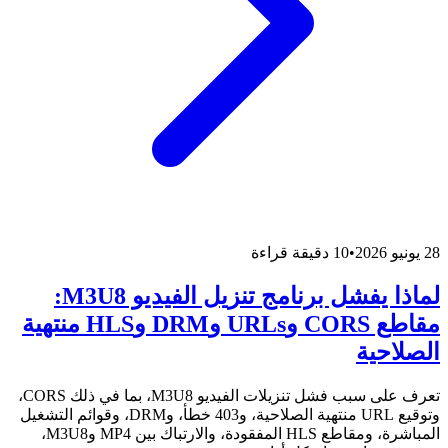
28 يونيو 2026
•
10 دقيقة قراءة
لماذا يفشل برنامج تنزيل الفيديو M3U8:
مقاطع CORS وURLs وDRM وHLS منتهية
الصلاحية
تعرف على سبب فشل تنزيلات الفيديو M3U8، بما في ذلك CORS،
وتوقيع URL منتهية الصلاحية، و403 خطأ، وDRM، وقوائم التشغيل
المباشرة، ومقاطع HLS المفقودة، والارتباك بين MP4 وM3U8،