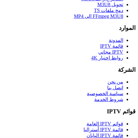
تحويل M3U8
دمج ملفات TS
FFmpeg M3U8 إلى MP4
الموارد
المدونة
قائمة IPTV
IPTV مجاني
روابط اختبار 4K
الشركة
من نحن
اتصل بنا
سياسة الخصوصية
شروط الخدمة
قوائم IPTV
قوائم IPTV العامة
قائمة IPTV أستراليا
قائمة IPTV اليابان