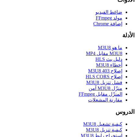
ضاغط الفيديو
مولد FFmpeg
إضافة Chrome
الأدلة
ما هو M3U8
M3U8 مقابل MP4
دليل بث HLS
أخطاء M3U8
إصلاح M3U8 403
إصلاح HLS CORS
فشل تنزيل M3U8
منزّل M3U8 آمن
المنزّل مقابل FFmpeg
مقارنة المشغلات
الدروس
كيفية تشغيل M3U8
كيفية تنزيل M3U8
استخراج رابط M3U8