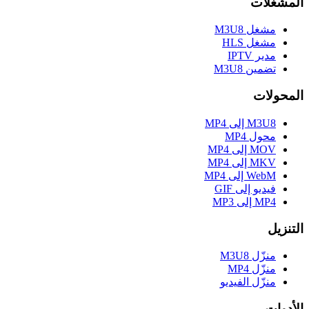
المشغلات
مشغل M3U8
مشغل HLS
مدير IPTV
تضمين M3U8
المحولات
M3U8 إلى MP4
محول MP4
MOV إلى MP4
MKV إلى MP4
WebM إلى MP4
فيديو إلى GIF
MP4 إلى MP3
التنزيل
منزّل M3U8
منزّل MP4
منزّل الفيديو
الأدوات