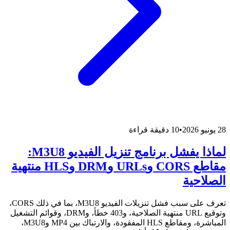
28 يونيو 2026
•
10 دقيقة قراءة
لماذا يفشل برنامج تنزيل الفيديو M3U8:
مقاطع CORS وURLs وDRM وHLS منتهية
الصلاحية
تعرف على سبب فشل تنزيلات الفيديو M3U8، بما في ذلك CORS،
وتوقيع URL منتهية الصلاحية، و403 خطأ، وDRM، وقوائم التشغيل
المباشرة، ومقاطع HLS المفقودة، والارتباك بين MP4 وM3U8،