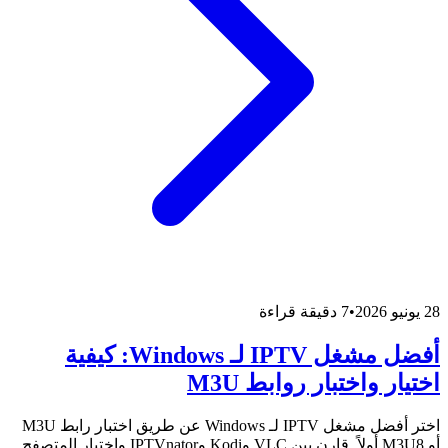
28 يونيو 2026
•
7 دقيقة قراءة
أفضل مشغل IPTV لـ Windows: كيفية
اختيار واختبار روابط M3U
اختر أفضل مشغل IPTV لـ Windows عن طريق اختبار رابط M3U
أو M3U8 أولاً. قارن بين VLC وKodi وIPTVnator واختبار المتصفح