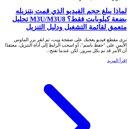
لماذا يبلغ حجم الفيديو الذي قمت بتنزيله
بضعة كيلوبايت فقط؟ M3U/M3U8 تحليل
متعمق لقائمة التشغيل ودليل التنزيل
ترى مقطع فيديو يعجبك على صفحة ويب، ثم انقر بزر الماوس
الأيمن على "حفظ باسم"، أو اسحب الرابط إلى أداة التنزيل، معتقدًا
أن الأمر قد تم بكل سرور. لكن عندما تفتح...
اقرأ المزيد