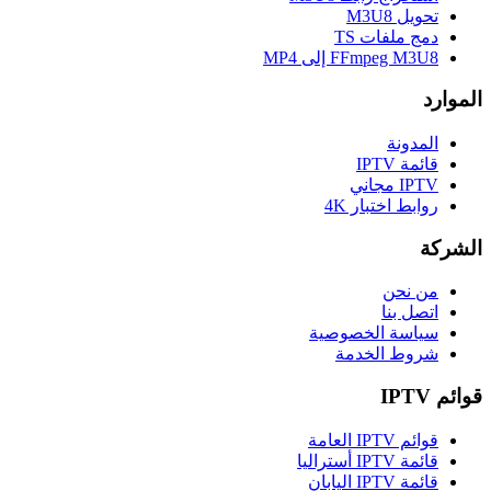
تحويل M3U8
دمج ملفات TS
FFmpeg M3U8 إلى MP4
الموارد
المدونة
قائمة IPTV
IPTV مجاني
روابط اختبار 4K
الشركة
من نحن
اتصل بنا
سياسة الخصوصية
شروط الخدمة
قوائم IPTV
قوائم IPTV العامة
قائمة IPTV أستراليا
قائمة IPTV اليابان