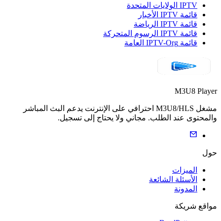
IPTV الولايات المتحدة
قائمة IPTV الأخبار
قائمة IPTV الرياضة
قائمة IPTV الرسوم المتحركة
قائمة IPTV-Org العامة
M3U8 Player
مشغل M3U8/HLS احترافي على الإنترنت يدعم البث المباشر
والمحتوى عند الطلب. مجاني ولا يحتاج إلى تسجيل.
حول
الميزات
الأسئلة الشائعة
المدونة
مواقع شريكة